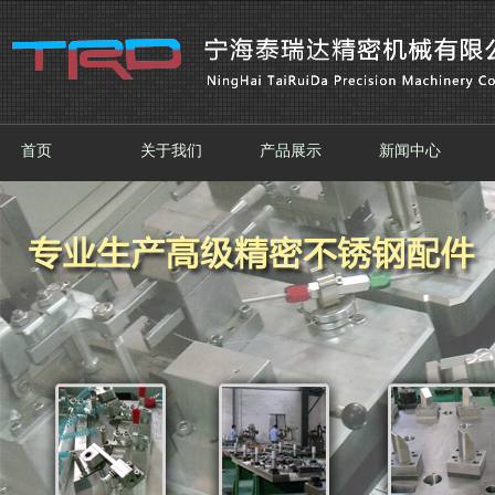
首页
关于我们
产品展示
新闻中心